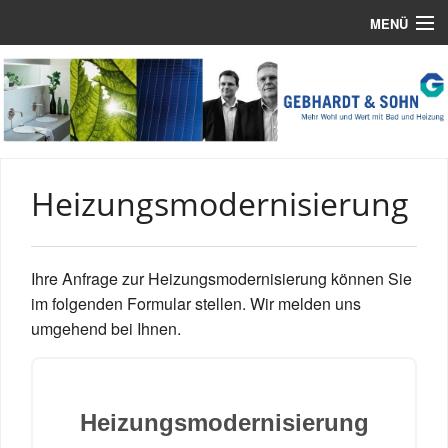
MENÜ
Home
Unsere Leistungen
Online-Services
Heizungsmodernisierung
Referenzen
Über Uns
Ihre Anfrage zur Heizungsmodernisierung können Sie
Impressum
im folgenden Formular stellen. Wir melden uns
umgehend bei Ihnen.
Datenschutz